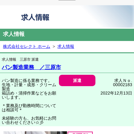
求人情報
株式会社セレクト ホーム
>
求人情報
求人情報 三原市 派遣
パン製造業務 ／三原市
パン製造に係る業務です。
派遣
求人Ｎｏ.
生地・計量・成形・クリーム
00002183
製造
箱詰め・清掃作業などをお願
2022年12月13日
いします。
＊業務及び勤務時間について
は相談可＊
未経験の方も、お気軽にお問
い合わせください☆彡