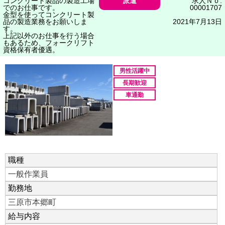
コンクリート製品の製造工場
派遣
求人Ｎｏ.
でのお仕事です。
00001707
金型を使ってコンクリート製
品の製造業務をお願いしま
2021年7月13日
す。
上記以外のお仕事を行う場合
もあるため、フォークリフト
資格保有者優遇。
男性活躍中
長期歓迎
車通勤
職種
一般作業員
勤務地
三原市本郷町
給与内容