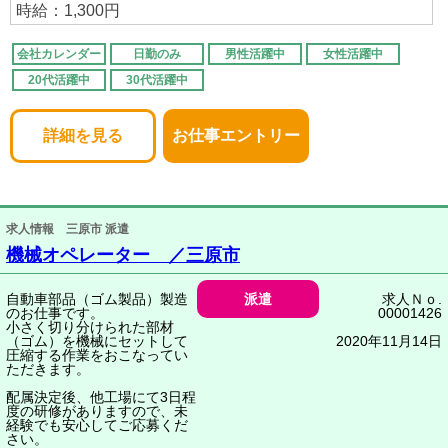
時給：1,300円
会社カレンダー
日勤のみ
男性活躍中
女性活躍中
20代活躍中
30代活躍中
詳細を見る
お仕事エントリー
求人情報 三原市 派遣
機械オペレーター ／三原市
自動車部品（ゴム製品）製造
派遣
求人Ｎｏ.
のお仕事です。
00001426
小さく切り分けられた部材
（ゴム）を機械にセットして
2020年11月14日
圧縮する作業をおこなってい
ただきます。
配属決定後、他工場にて3日程
度の研修がありますので、未
経験でも安心してご応募くだ
さい。