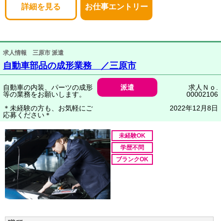
詳細を見る
お仕事エントリー
求人情報 三原市 派遣
自動車部品の成形業務 ／三原市
自動車の内装、パーツの成形
派遣
求人Ｎｏ.
等の業務をお願いします。
00002106
＊未経験の方も、お気軽にご
2022年12月8日
応募ください＊
未経験OK
学歴不問
ブランクOK