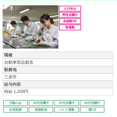
土日休み
男性活躍中
未経験OK
車通勤
職種
自動車部品製造
勤務地
三原市
給与内容
時給 1,200円
日勤のみ
20代活躍中
30代活躍中
40代活躍中
出張面接
長期歓迎
バイク通勤
週5日