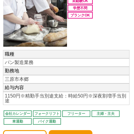
未経験OK
学歴不問
ブランクOK
職種
パン製造業務
勤務地
三原市本郷
給与内容
1150円※精勤手当別途支給：時給50円※深夜割増手当別
途
会社カレンダー
フォークリフト
フリーター
主婦・主夫
車通勤
バイク通勤