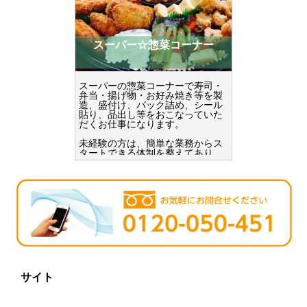
スーパー☆惣菜コーナー
スーパーの惣菜コーナーで寿司・
弁当・揚げ物・お好み焼き等を製
造、盛付け、パック詰め、シール
貼り、品出し等をおこなっていた
だくお仕事になります。
未経験の方は、簡単な業務からス
タートできる体制を整えてあり、
丁寧に教育・指導いただける職場
なので安心してご応募ください。
サイト