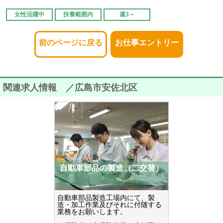
女性活躍中
扶養範囲内
週3～
前のページに戻る
お仕事エントリー
関連求人情報 ／広島市安佐北区
自動車部品の製造（二交替）
自動車部品製造工場内にて、製
造・加工作業及びそれに付随する
業務をお願いします。